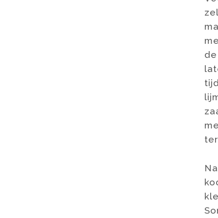
ze
ma
me
de
la
ti
li
za
me
te
Na
ko
kl
So