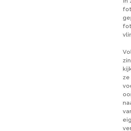
In
fo
ge
fo
vl
Vo
zi
ki
ze
vo
oo
na
va
ei
ve