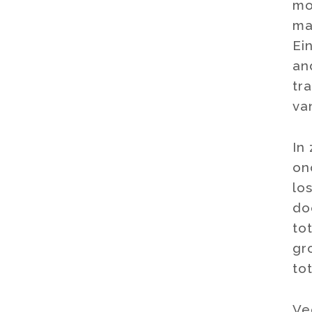
mo
ma
Ei
an
tr
va
In
on
lo
do
to
gr
to
Ve