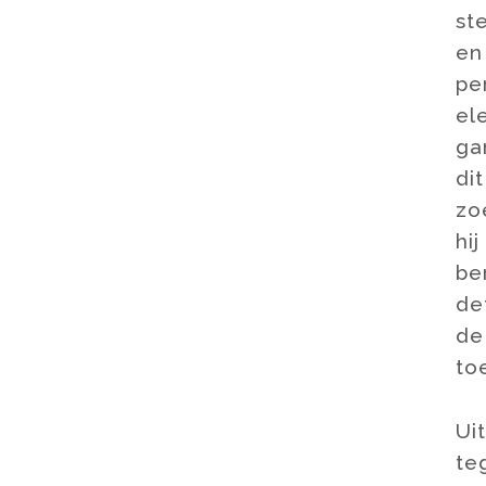
st
en
pe
el
ga
di
zo
hi
be
det
de
to
Ui
te