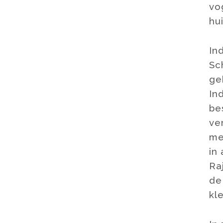
vo
hu
In
Sc
ge
In
be
ve
me
in
Ra
de
kle